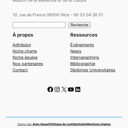
Maison de la Médecine et de la Culture
10, rue de France 06000 Nice – 06 03 04 36 01
Rechercher
Recherche
À propos
Ressources
Adhésion
Évènements
Notre charte
News
Notre équipe
Intervenant(e)s
Nos partenaires
Bibliographie
Contact
Diplômes Universitaires
Facebook
Instagram
X
YouTube
LinkedIn
Conçu par
Anès Houari
Politique de confidentialite
Mentions légales