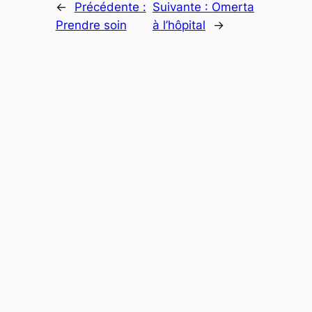
←
Précédente :
Suivante :
Omerta
Prendre soin
à l’hôpital
→