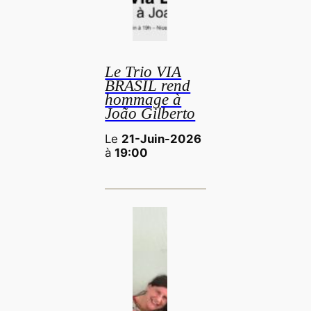
Le Trio VIA
BRASIL rend
hommage à
João Gilberto
Le
21-Juin-2026
à
19:00