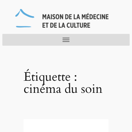
Aller
au
contenu
Étiquette :
cinéma du soin