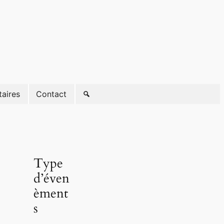
taires
Contact
Type
d’éven
èment
s