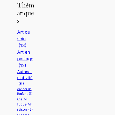
Thém
atique
s
Art du
soin
(13)
Art en
partage
(12)
Autonor
mativité
(6)
cancer de
l’enfant
(1)
Cie Mi
fugue Mi
raison
(2)
Cinéma