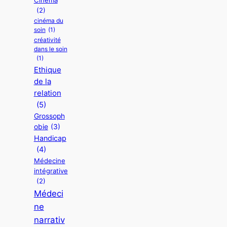
(2)
cinéma du
soin
(1)
créativité
dans le soin
(1)
Ethique
de la
relation
(5)
Grossoph
obie
(3)
Handicap
(4)
Médecine
intégrative
(2)
Médeci
ne
narrativ