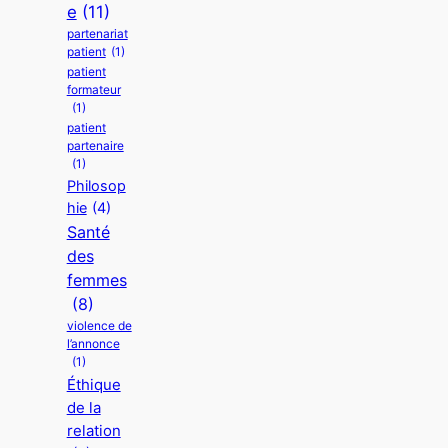
e
(11)
partenariat
patient
(1)
patient
formateur
(1)
patient
partenaire
(1)
Philosop
hie
(4)
Santé
des
femmes
(8)
violence de
l’annonce
(1)
Éthique
de la
relation